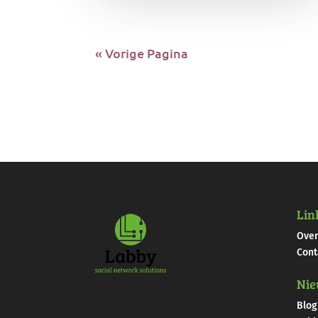
« Vorige Pagina
Lin
Over
Cont
Nie
Blog