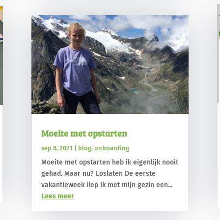
Moeite met opstarten
sep 8, 2021
|
blog
,
onboarding
Moeite met opstarten heb ik eigenlijk nooit
gehad. Maar nu? Loslaten De eerste
vakantieweek liep ik met mijn gezin een...
Lees meer