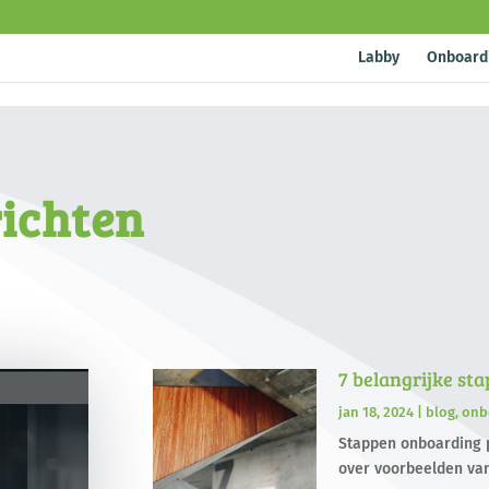
Labby
Onboard
ichten
7 belangrijke st
jan 18, 2024
|
blog
,
onb
Stappen onboarding p
over voorbeelden van