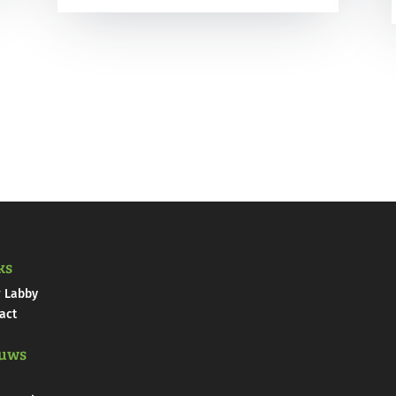
ks
 Labby
act
uws