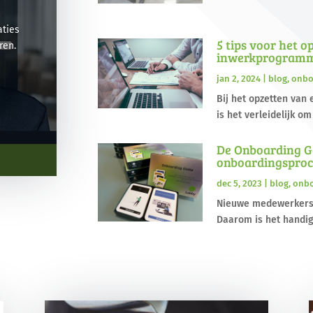
aties
5 tips voor het o
ren.
inwerkprogram
jan 2, 2024
|
blog
,
onbo
Bij het opzetten va
is het verleidelijk o
De Onboarding Ga
onboardingsproc
dec 5, 2023
|
blog
,
onbo
Nieuwe medewerkers k
Daarom is het handig