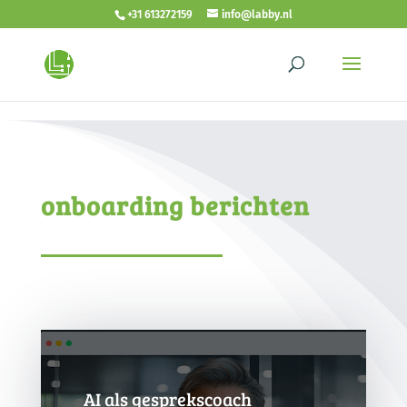
<!- autoplay video -->
<!- end autoplay video -->
+31 613272159
info@labby.nl
onboarding berichten
AI als gesprekscoach