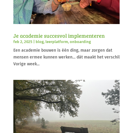
Je academie succesvol implementeren
feb 2, 2025
|
blog
,
leerplatform
,
onboarding
Een academie bouwen is één ding, maar zorgen dat
mensen ermee kunnen werken… dát maakt het verschil
Vorige week...