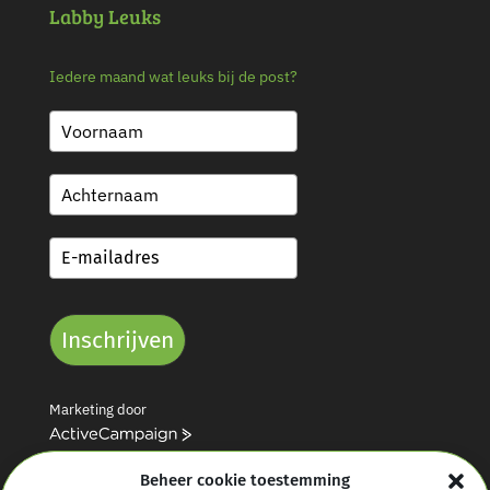
Labby Leuks
Iedere maand wat leuks bij de post?
Inschrijven
Marketing door
A
c
Beheer cookie toestemming
t