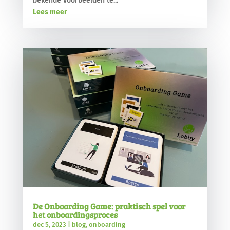
bekende voorbeelden te...
Lees meer
De Onboarding Game: praktisch spel voor
het onboardingsproces
dec 5, 2023
|
blog
,
onboarding