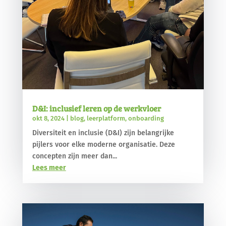
D&I: inclusief leren op de werkvloer
okt 8, 2024
|
blog
,
leerplatform
,
onboarding
Diversiteit en inclusie (D&I) zijn belangrijke
pijlers voor elke moderne organisatie. Deze
concepten zijn meer dan...
Lees meer