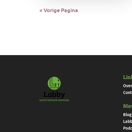
« Vorige Pagina
Lin
Over
Cont
Nie
Blog
Labb
Podc