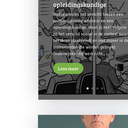
opleidingskundige
Wat is precies het verschil tussen een
onderwijskundig adviseur en een
opleidingskundige. Weet jij het? Volgens 
zit het verschil vooral in de context waar
het leren plaatsvindt en niet zozeer in d
instrumenten die worden gebruikt:
Onderwijskundig werk richt...
Lees meer