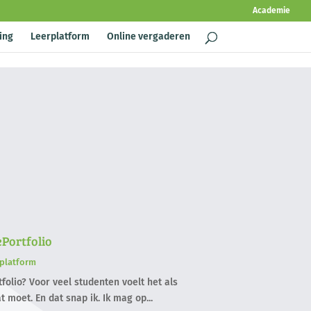
Academie
ing
Leerplatform
Online vergaderen
ePortfolio
rplatform
folio? Voor veel studenten voelt het als
t moet. En dat snap ik. Ik mag op...