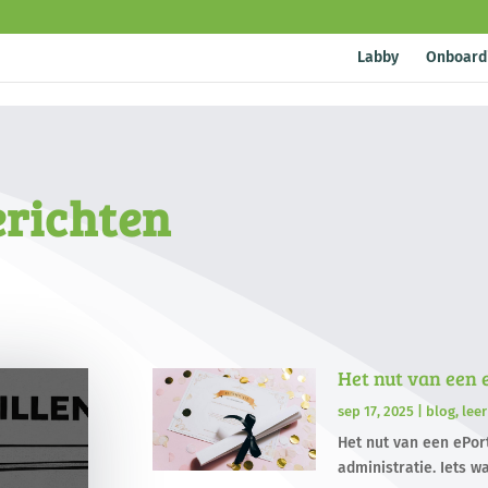
Labby
Onboard
erichten
Het nut van een 
sep 17, 2025
|
blog
,
lee
Het nut van een ePort
administratie. Iets wa