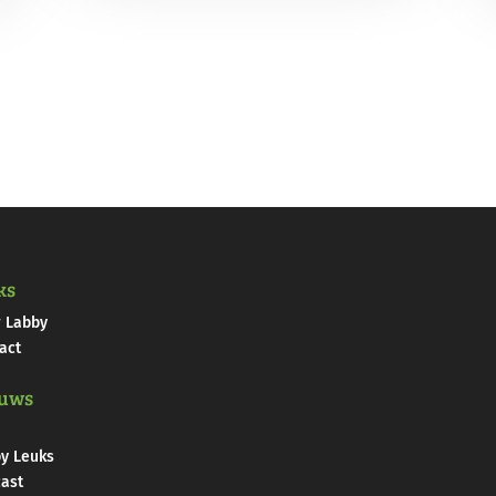
ks
 Labby
act
uws
y Leuks
ast