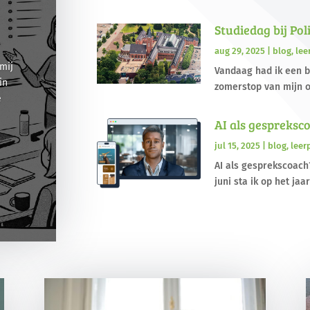
Studiedag bij Po
aug 29, 2025
|
blog
,
lee
mij
Vandaag had ik een b
in
zomerstop van mijn op
e
AI als gespreksc
jul 15, 2025
|
blog
,
leer
AI als gesprekscoach?
juni sta ik op het jaa