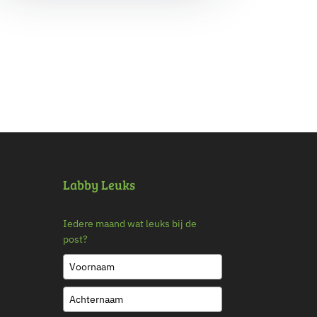
Labby Leuks
Iedere maand wat leuks bij de
post?