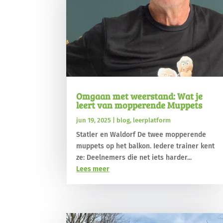
Omgaan met weerstand: Wat je
leert van mopperende Muppets
jun 19, 2025
|
blog
,
leerplatform
Statler en Waldorf De twee mopperende
muppets op het balkon. Iedere trainer kent
ze: Deelnemers die net iets harder...
Lees meer