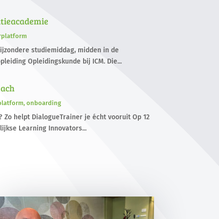
litieacademie
rplatform
ijzondere studiemiddag, midden in de
leiding Opleidingskunde bij ICM. Die...
oach
platform
,
onboarding
 Zo helpt DialogueTrainer je écht vooruit Op 12
rlijkse Learning Innovators...