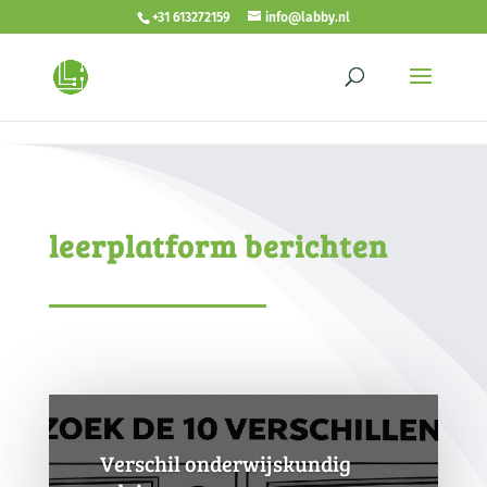
<!- autoplay video -->
<!- end autoplay video -->
+31 613272159
info@labby.nl
leerplatform berichten
Verschil onderwijskundig