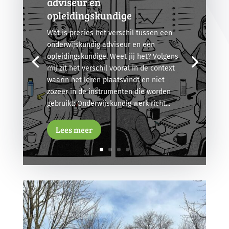
adviseur en
opleidingskundige
Wat is precies het verschil tussen een
onderwijskundig adviseur en een
opleidingskundige. Weet jij het? Volgens
mij zit het verschil vooral in de context
waarin het leren plaatsvindt en niet
zozeer in de instrumenten die worden
gebruikt: Onderwijskundig werk richt...
Lees meer