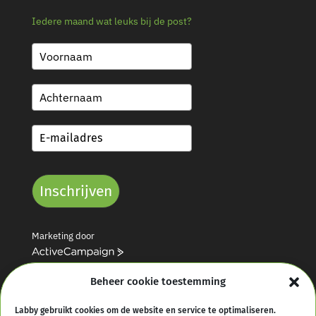
Iedere maand wat leuks bij de post?
Inschrijven
Marketing door
A
c
Beheer cookie toestemming
t
i
v
Labby gebruikt cookies om de website en service te optimaliseren.