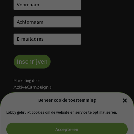
Inschrijven
Marketing door
A
c
Beheer cookie toestemming
t
i
v
Labby gebruikt cookies om de website en service te optimaliseren.
e
Algemene voorwaarden
Retourbeleid
C
Accepteren
Privacy statement
Cookie Policy (EU)
a