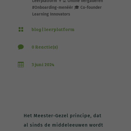
Leerplatform 👨‍💻 Online vergaderen
#Onboarding-menéér 🎓 Co-founder
Learning Innovators
blog
|
leerplatform

0 Reactie(s)

3 juni 2024

Het Meester-Gezel principe, dat
al sinds de middeleeuwen wordt