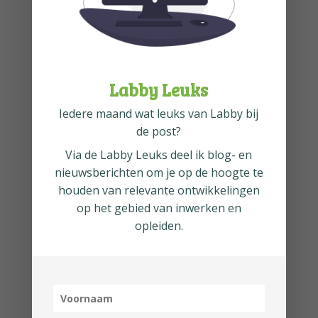
Framework kunt toepassen.
Zoals je ziet, zitten er veel
overeenkomsten tussen het
Labby Leuks
Meester-Gezel principe, de
Iedere maand wat leuks van Labby bij
kinesthetische leerstijl en de
de post?
Agile Scrum ontwikkelmethode.
Via de
Labby Leuks
deel ik blog- en
Relevant of
nieuwsberichten om je op de hoogte te
houden van relevante ontwikkelingen
achterhaald?
op het gebied van inwerken en
opleiden.
Het Meester-Gezel model biedt
veel voordelen die bijdragen aan
een effectievere en duurzamere
manier van leren en werken. Van