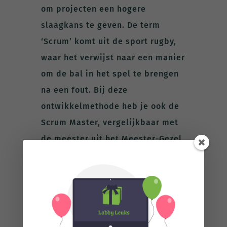
om projecten een hogere
slaagkans te geven. De term
‘Scrum’ komt uit de sport rugby,
waar het verwijst naar een manier
om de bal in het spel te brengen
na een fout. Bij deze
ontwikkelmethode heb je ook de
Scrum Master, vergelijkbaar met
de meester uit het Meester-Gezel
principe. De Scrum Master is ook
een meester, maar dan in zijn
kennis over Scrum. Hij leert niet
alleen zijn team, maar de hele
organisatie hoe je het Scrum