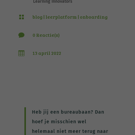
Learning Innovators
blog
|
leerplatform
|
onboarding

0 Reactie(s)

13 april 2022

Heb jij een bureaubaan? Dan
hoef je misschien wel
helemaal niet meer terug naar