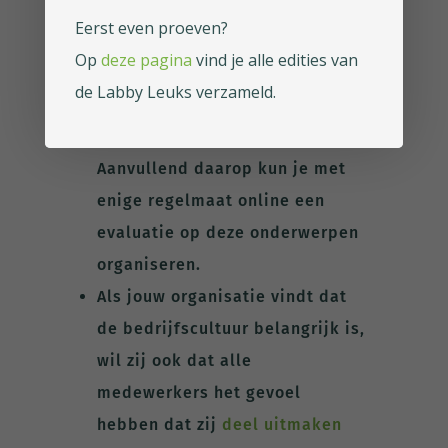
medewerkers bij
Eerst even proeven?
indiensttreding eerst een soort
Op
deze pagina
vind je alle edities van
assessment doorlopen op
de Labby Leuks verzameld.
gezondheids- of
veiligheidsaspecten.
Aanvullend daarop kun je met
enige regelmaat online een
evaluatie op deze onderwerpen
organiseren.
Als jouw organisatie vindt dat
de bedrijfscultuur belangrijk is,
wil zij ook dat alle
medewerkers het gevoel
hebben dat zij
deel uitmaken