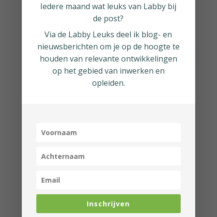
organisatie ook zo is, kun je
Iedere maand wat leuks van Labby bij
de post?
met enige regelmaat een 1-op-1
Via de
Labby Leuks
deel ik blog- en
organiseren tussen medewerker
nieuwsberichten om je op de hoogte te
en manager. Daarnaast kun je
houden van relevante ontwikkelingen
uitwisseling van kennis e.a.
op het gebied van inwerken en
faciliteren middels forums,
opleiden.
chats, gedeelde omgevingen
voor documenten, enz..
Heb je medewerkers die enkel
op afstand werken? Dan heb je
geen, of weinig, controle over
hun omgeving. Maar hoe zorg je
dan voor een
veilige werkplek
?
Inschrijven
Ik zie regelmatig dat