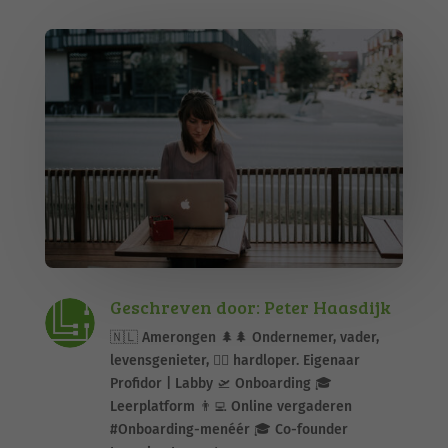
Geschreven door: Peter Haasdijk
🇳🇱 Amerongen 🌲🌲 Ondernemer, vader,
levensgenieter, 🏃‍♂️ hardloper. Eigenaar
Profidor | Labby 🛫 Onboarding 🎓
Leerplatform 👨‍💻 Online vergaderen
#Onboarding-menéér 🎓 Co-founder