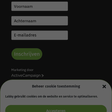
Inschrijven
Marketing door
A
c
t
Beheer cookie toestemming
i
v
Labby gebruikt cookies om de website en service te optimaliseren.
e
Algemene voorwaarden
Retourbeleid
C
Accepteren
Privacy statement
Cookie Policy (EU)
a