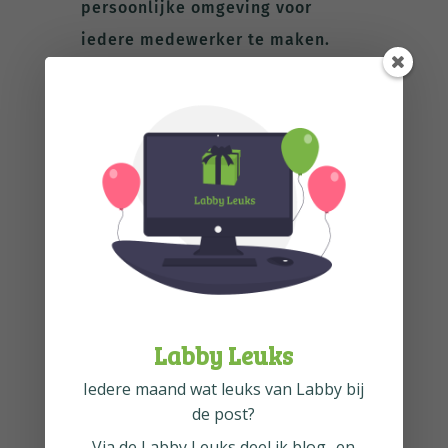
persoonlijke omgeving voor
iedere medewerker te maken.
Deze leeromgeving blijft voor de
medewerker beschikbaar
gedurende het hele
dienstverband en kan daardoor
heel goed dienen als modulaire,
persoonlijke opleidingsomgeving.
Labby is sinds een jaar op de
markt. Inmiddels maken een
aantal organisaties al gebruik van
Labby Leuks
deze laagdrempelige oplossing.
Iedere maand wat leuks van Labby bij
de post?
Voor welke
Via de
Labby Leuks
deel ik blog- en