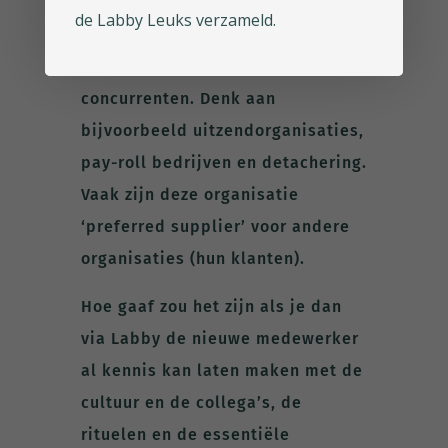
Maar ook organisaties die
de Labby Leuks verzameld.
intermediair zijn kunnen met
Labby zich onderscheiden van hun
concurrenten. Denk aan
bijvoorbeeld uitzendorganisaties,
pay-roll bedrijven en detachering.
Vaak zijn deze organisatie
‘preferred supplier’ voor andere
organisaties (hun klanten).
Hoe gaaf zou het zijn als je dan
via Labby de nieuwe medewerker
al kennis kan laten maken met de
cultuur en de collega’s, de
rituelen en de essentiële