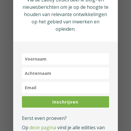
organisaties is Labby
nieuwsberichten om je op de hoogte te
houden van relevante ontwikkelingen
handig?
op het gebied van inwerken en
opleiden.
Labby is met name geschikt voor
organisaties die veel energie
moeten stoppen in het vinden van
goed personeel en die er alles
aan willen doen om die nieuwe
medewerkers zich thuis te laten
voelen, zodat ze minder gevoelig
zijn voor verleidingen van
Inschrijven
concurrenten die ‘groener gras’
beloven.
Eerst even proeven?
Op
deze pagina
vind je alle edities van