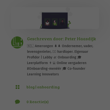
Geschreven door: Peter Haasdijk
🇳🇱 Amerongen 🌲🌲 Ondernemer, vader,
levensgenieter, 🏃‍♂️ hardloper. Eigenaar
Profidor | Labby 🛫 Onboarding 🎓
Leerplatform 👨‍💻 Online vergaderen
#Onboarding-menéér 🎓 Co-founder
Learning Innovators
blog
|
onboarding

0 Reactie(s)
