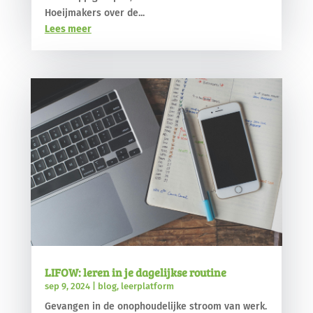
Hoeijmakers over de...
Lees meer
LIFOW: leren in je dagelijkse routine
sep 9, 2024
|
blog
,
leerplatform
Gevangen in de onophoudelijke stroom van werk.