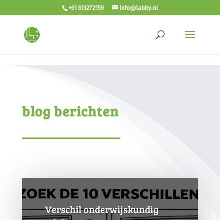
<!- autoplay video -->
<!- end autoplay video -->
+31 613272159
info@labby.nl
blog berichten
Verschil onderwijskundig