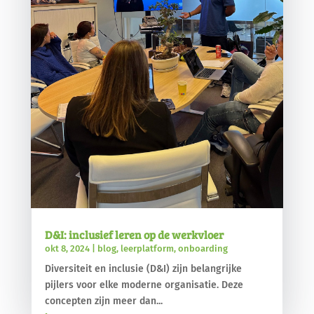
D&I: inclusief leren op de werkvloer
okt 8, 2024
|
blog
,
leerplatform
,
onboarding
Diversiteit en inclusie (D&I) zijn belangrijke
pijlers voor elke moderne organisatie. Deze
concepten zijn meer dan...