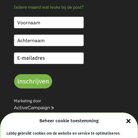
Iedere maand wat leuks bij de post?
Inschrijven
Marketing door
A
c
Beheer cookie toestemming
t
i
v
Labby gebruikt cookies om de website en service te optimaliseren.