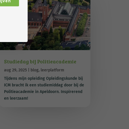
ijven
Studiedag bij Politieacademie
aug 29, 2025
|
blog
,
leerplatform
Tijdens mijn opleiding Opleidingskunde bij
ICM bracht ik een studiemiddag door bij de
Politieacademie in Apeldoorn. Inspirerend
en leerzaam!