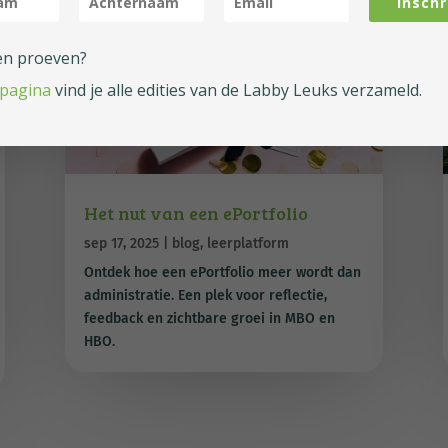
Inschr
en proeven?
 pagina
vind je alle edities van de Labby Leuks verzameld.
Het nut van een ePortfolio
sep 17, 2025
|
blog
,
leerplatform
Ontdek hoe een ePortfolio meer wordt dan
administratie. Een plek voor reflectie,
feedback en zichtbare groei in MBO en
HBO.