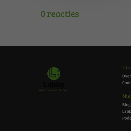
0 reacties
Lin
Over
Cont
Ni
Blog
Labb
Podc