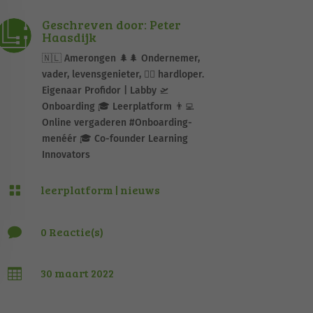
Geschreven door: Peter
Haasdijk
🇳🇱 Amerongen 🌲🌲 Ondernemer,
vader, levensgenieter, 🏃‍♂️ hardloper.
Eigenaar Profidor | Labby 🛫
Onboarding 🎓 Leerplatform 👨‍💻
Online vergaderen #Onboarding-
menéér 🎓 Co-founder Learning
Innovators
leerplatform
|
nieuws

0 Reactie(s)

30 maart 2022
