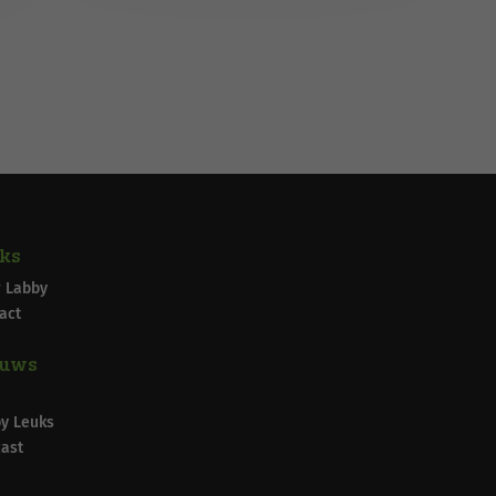
ks
 Labby
act
euws
y Leuks
ast