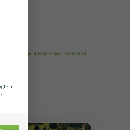
Volgend: Kennissnack in Spatial VR
→
ogte te
n