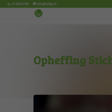
<!- autoplay video -->
<!- end autoplay video -->
+31 613272159
info@labby.nl
Opheffing Stic