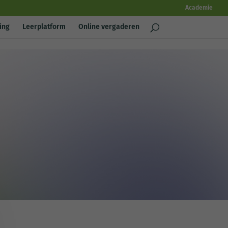
Academie
ing
Leerplatform
Online vergaderen