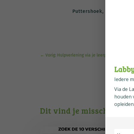
Puttershoek, 25 maart 2
←
Vorig: Hulpverlening via je leerplatform?
Labby
Iedere m
Via de
L
houden v
opleiden
Dit vind je misschien oo