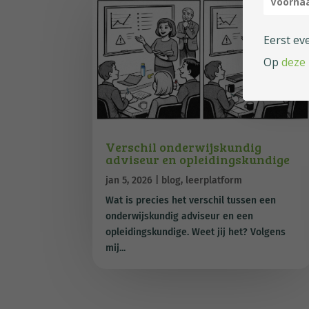
Eerst ev
Op
deze
Verschil onderwijskundig
adviseur en opleidingskundige
jan 5, 2026
|
blog
,
leerplatform
Wat is precies het verschil tussen een
onderwijskundig adviseur en een
opleidingskundige. Weet jij het? Volgens
mij...