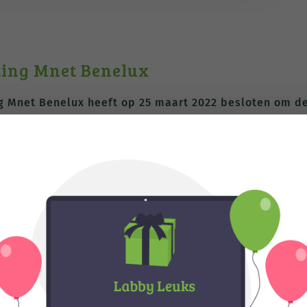
ting Mnet Benelux
g Mnet Benelux heeft op 25 maart 2022 besloten om de
e Nederlandstalige Moodlemoot over te dragen aan
Av
land en België en zijn al jaren betrokken bij de orga
nier kan de missie van de stichting om elk jaar een
en blijven doorgaan.
 stichting zal worden gebruikt om de Nederlandstalig
bruik van
Moodle
. Hierover wordt contact gezocht me