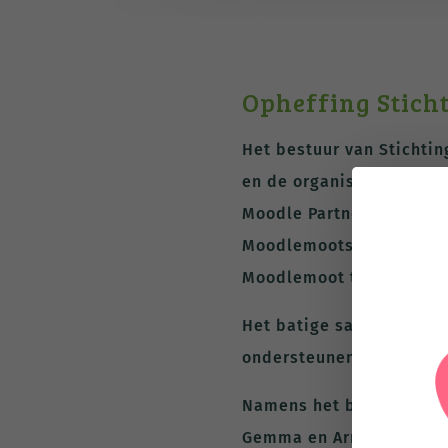
Opheffing Stich
Het bestuur van Stichtin
en de organisatie van d
Moodle Partner van Neder
Moodlemoots. Op deze ma
Moodlemoot te organiser
Het batige saldo van de
ondersteunen bij het ge
Namens het bestuur,
Gemma en Arnout