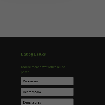
Labby Leuks
Iedere maand wat leuks bij de
post?