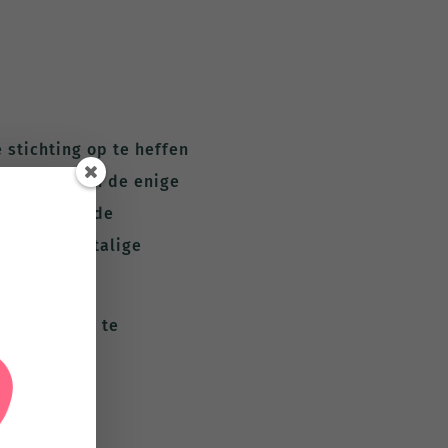
 stichting op te heffen
etica
. Zij zijn de enige
nisatie van de
 Nederlandstalige
e community te
t Moodle HQ.