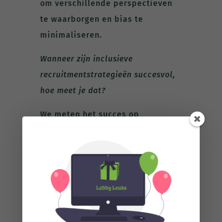
om verschillende perspectieven
te waarborgen en bias te
minimaliseren.
Wanneer zijn inclusieve
recruitmentstrategieën succesvol,
hoe meet je dat?
We meten het succes op
verschillende manieren. Ten
eerste door feedback van
kandidaten te verzamelen over
hun ervaring met het
sollicitatieproces en houden we
bij hoe ze het doen tijdens hun