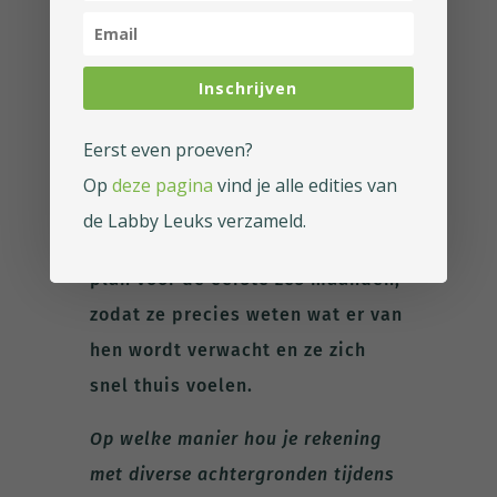
warm welkom. Bij Rocketsourcers
zorgen we ervoor dat alles, zoals
Inschrijven
een laptop en inloggegevens, op
de eerste dag klaarstaat.
Eerst even proeven?
Daarnaast krijgt elke nieuwe
Op
deze pagina
vind je alle edities van
medewerker een buddy
de Labby Leuks verzameld.
toegewezen en een overzichtelijk
plan voor de eerste zes maanden,
zodat ze precies weten wat er van
hen wordt verwacht en ze zich
snel thuis voelen.
Op welke manier hou je rekening
met diverse achtergronden tijdens