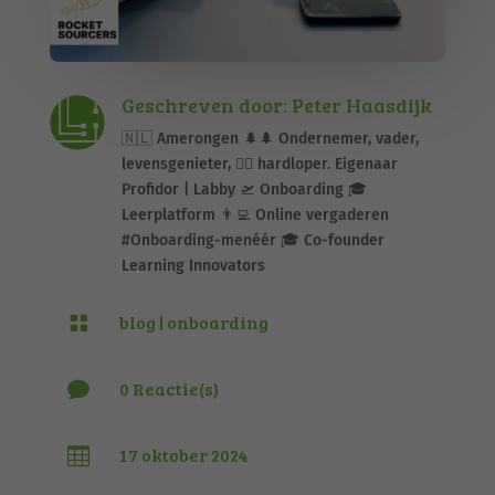
Geschreven door: Peter Haasdijk
🇳🇱 Amerongen 🌲🌲 Ondernemer, vader,
levensgenieter, 🏃‍♂️ hardloper. Eigenaar
Profidor | Labby 🛫 Onboarding 🎓
Leerplatform 👨‍💻 Online vergaderen
#Onboarding-menéér 🎓 Co-founder
Learning Innovators
blog
|
onboarding

0 Reactie(s)

17 oktober 2024
