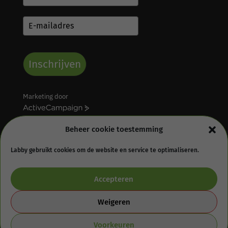
Inschrijven
Marketing door
A
c
Beheer cookie toestemming
t
i
v
Labby gebruikt cookies om de website en service te optimaliseren.
e
Algemene voorwaarden
Retourbeleid
C
Accepteren
Privacy statement
Cookie Policy (EU)
a
m
Disclaimer
p
Weigeren
a
i
Voorkeuren