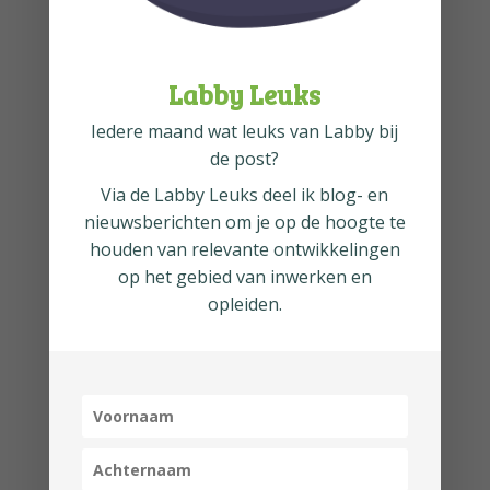
proeftijd. Ook krijgen onze
klanten de mogelijkheid om
feedback te geven, zodat we
Labby Leuks
continu kunnen optimaliseren.
Iedere maand wat leuks van Labby bij
de post?
Onboarding
Via de
Labby Leuks
deel ik blog- en
nieuwsberichten om je op de hoogte te
Mag ik overstappen naar
houden van relevante ontwikkelingen
inclusiviteit in onboarding? Hoe
op het gebied van inwerken en
zorg je er nou voor dat nieuwe
opleiden.
medewerkers zich welkom en
gewaardeerd voelen, vanaf de
eerste dag?
Een goede onboarding begint met
een duidelijke structuur en een