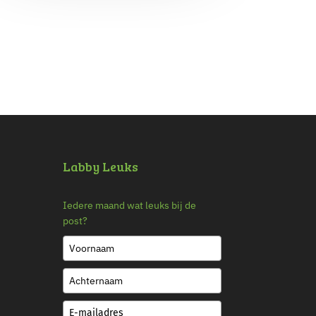
Labby Leuks
Iedere maand wat leuks bij de
post?