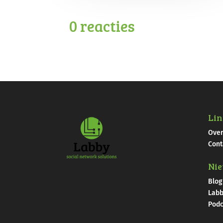
0 reacties
Lin
Over
Cont
Ni
Blog
Labb
Podc