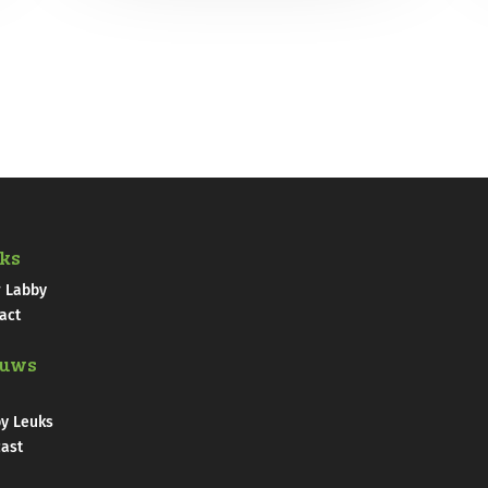
ks
 Labby
act
euws
y Leuks
ast