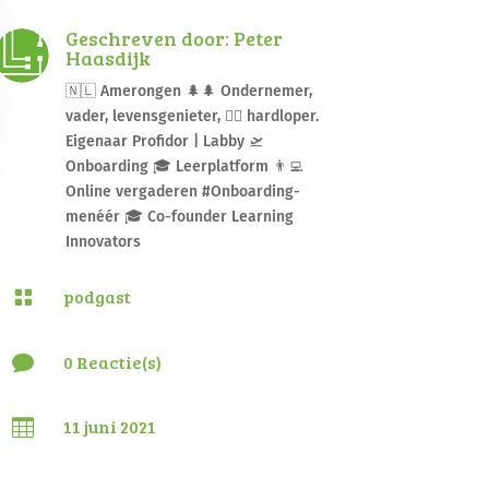
Geschreven door: Peter
Haasdijk
🇳🇱 Amerongen 🌲🌲 Ondernemer,
vader, levensgenieter, 🏃‍♂️ hardloper.
Eigenaar Profidor | Labby 🛫
Onboarding 🎓 Leerplatform 👨‍💻
Online vergaderen #Onboarding-
menéér 🎓 Co-founder Learning
Innovators
podgast

0 Reactie(s)

11 juni 2021
