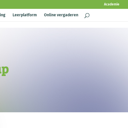
Academie
ing
Leerplatform
Online vergaderen
ap