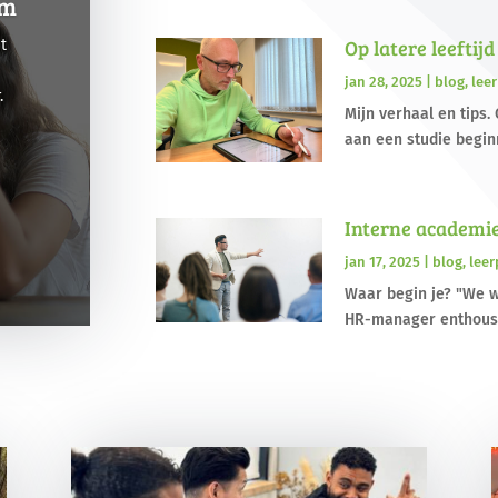
rm
Op latere leeftij
t
jan 28, 2025
|
blog
,
lee
.
Mijn verhaal en tips.
aan een studie beginn
Interne academie
jan 17, 2025
|
blog
,
leer
Waar begin je? "We w
HR-manager enthousia