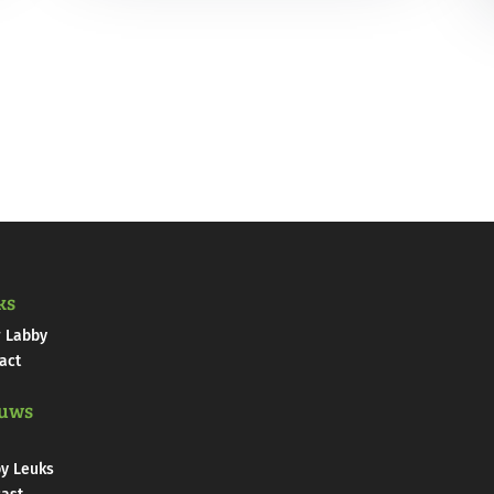
ks
 Labby
act
uws
y Leuks