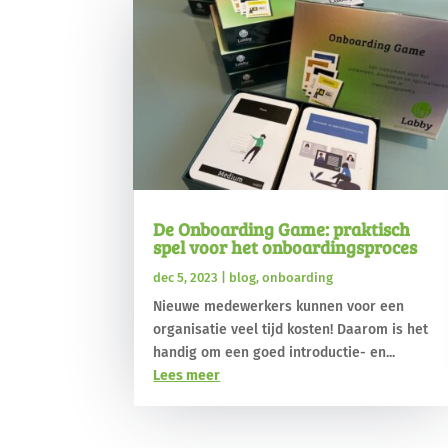
De Onboarding Game: praktisch
spel voor het onboardingsproces
dec 5, 2023
|
blog
,
onboarding
Nieuwe medewerkers kunnen voor een
organisatie veel tijd kosten! Daarom is het
handig om een goed introductie- en...
Lees meer