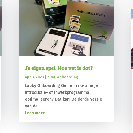
Je eigen spel. Hoe vet is dat?
apr 3, 2023
|
blog
,
onboarding
Labby Onboarding Game In no-time je
introductie- of inwerkprogramma
optimaliseren? Dat kan! De derde versie
van de...
Lees meer