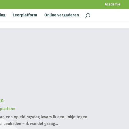
Academie
ing
Leerplatform
Online vergaderen
en
rplatform
van een opleidingsdag kwam ik een linkje tegen
 Leuk idee – ik wandel graag...