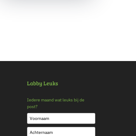
Labby Leuks
Iedere maand wat leuks bij de
post?