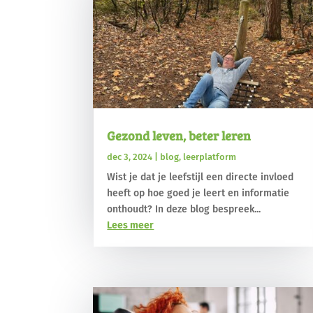
Gezond leven, beter leren
dec 3, 2024
|
blog
,
leerplatform
Wist je dat je leefstijl een directe invloed
heeft op hoe goed je leert en informatie
onthoudt? In deze blog bespreek...
Lees meer