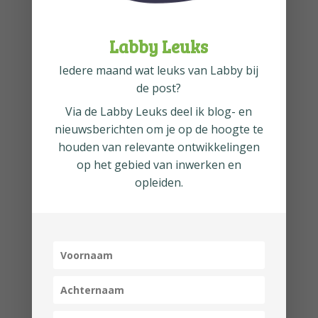
Hydratatie
Labby Leuks
Regelmatig water drinken is ook
Iedere maand wat leuks van Labby bij
belangrijk voor goede
de post?
concentratie en geheugen. Zelfs
Via de
Labby Leuks
deel ik blog- en
nieuwsberichten om je op de hoogte te
de meest milde vorm van
houden van relevante ontwikkelingen
uitdroging kan ervoor zorgen dat
op het gebied van inwerken en
je hersenen niet genoeg vocht
opleiden.
binnenkrijgen om optimaal te
functioneren. Studies laten zien
dat veel mensen te weinig water
drinken, en dat zelfs een
minimale uitdroging van 1% al
kan resulteren in 5%