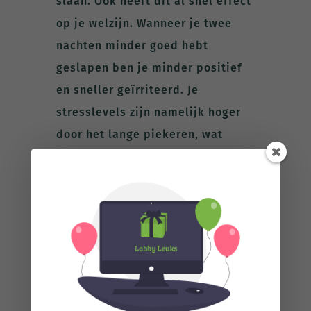
slaan. Ook heeft dit al snel effect
op je welzijn. Wanneer je twee
nachten minder goed hebt
geslapen ben je minder positief
en sneller geïrriteerd. Je
stresslevels zijn namelijk hoger
door het lange piekeren, wat
resulteert in een verminderd
sociaal vermogen.
Tip: Werk aan een regelmatig
slaapritme waar je minimaal 7 tot
8 uur slaap per nacht krijgt. Dit
heeft direct effect op je
productiviteit en je welzijn.