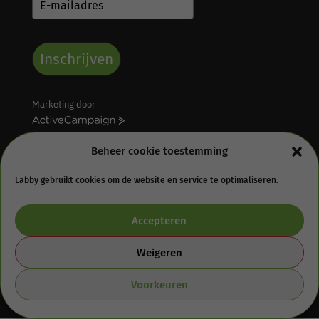
Inschrijven
Marketing door
A
c
t
Beheer cookie toestemming
i
v
Labby gebruikt cookies om de website en service te optimaliseren.
e
Algemene voorwaarden
Retourbeleid
C
Accepteren
Privacy statement
Cookie Policy (EU)
a
m
Disclaimer
p
Weigeren
a
i
Voorkeuren
g
© 2025 Profidor
n