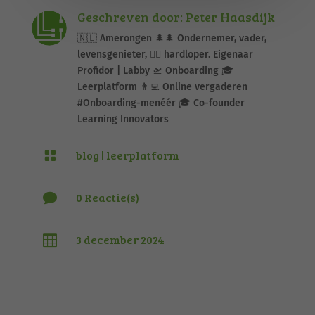
Geschreven door: Peter Haasdijk
🇳🇱 Amerongen 🌲🌲 Ondernemer, vader,
levensgenieter, 🏃‍♂️ hardloper. Eigenaar
Profidor | Labby 🛫 Onboarding 🎓
Leerplatform 👨‍💻 Online vergaderen
#Onboarding-menéér 🎓 Co-founder
Learning Innovators
blog
|
leerplatform

0 Reactie(s)

3 december 2024
