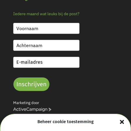
Iedere maand wat leuks bij de post?
Inschrijven
Marketing door
A
c
Beheer cookie toestemming
t
i