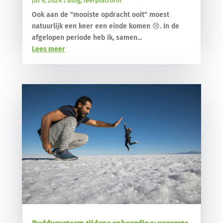
jul 9, 2024
|
blog
,
leerplatform
Ook aan de "mooiste opdracht ooit" moest
natuurlijk een keer een einde komen 😢. In de
afgelopen periode heb ik, samen...
Lees meer
Buddysysteem tijdens onboarding: vergrote