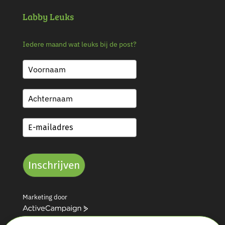
Labby Leuks
Iedere maand wat leuks bij de post?
Inschrijven
Marketing door
A
c