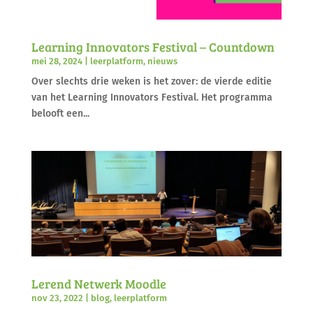
Learning Innovators Festival – Countdown
mei 28, 2024
|
leerplatform
,
nieuws
Over slechts drie weken is het zover: de vierde editie
van het Learning Innovators Festival. Het programma
belooft een...
Lerend Netwerk Moodle
nov 23, 2022
|
blog
,
leerplatform