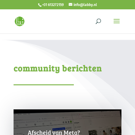
<!- autoplay video -->
<!- end autoplay video -->
+31 613272159
info@labby.nl
community berichten
Afscheid van Meta?